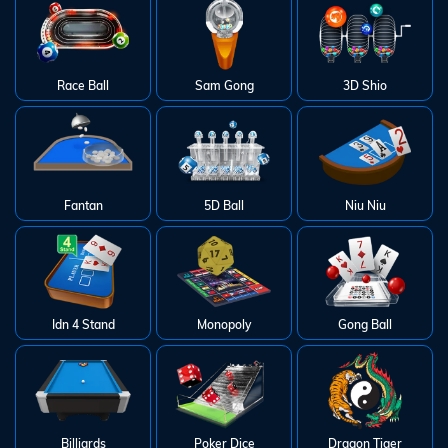
Race Ball
Sam Gong
3D Shio
Fantan
5D Ball
Niu Niu
Idn 4 Stand
Monopoly
Gong Ball
Billiards
Poker Dice
Dragon Tiger