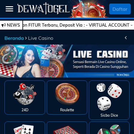
SELAMAT DATANG
Daftar
n FITUR Terbaru, Deposit Via : - VIRTUAL ACCOUNT - E-WALLET - 
NEWS
Beranda
Beranda
Live Casino
Daftar
Togel
Live
Casino
Slot
Games
Esports
PROMO
24D
Roulette
Sicbo Dice
Bola