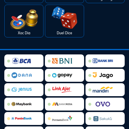
Xoc Dia
Duel Dice