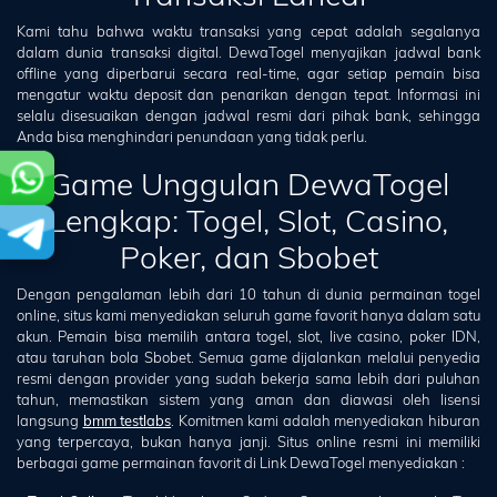
Kami tahu bahwa waktu transaksi yang cepat adalah segalanya
dalam dunia transaksi digital. DewaTogel menyajikan jadwal bank
offline yang diperbarui secara real-time, agar setiap pemain bisa
mengatur waktu deposit dan penarikan dengan tepat. Informasi ini
selalu disesuaikan dengan jadwal resmi dari pihak bank, sehingga
Anda bisa menghindari penundaan yang tidak perlu.
Game Unggulan DewaTogel
Lengkap: Togel, Slot, Casino,
Poker, dan Sbobet
Dengan pengalaman lebih dari 10 tahun di dunia permainan togel
online, situs kami menyediakan seluruh game favorit hanya dalam satu
akun. Pemain bisa memilih antara togel, slot, live casino, poker IDN,
atau taruhan bola Sbobet. Semua game dijalankan melalui penyedia
resmi dengan provider yang sudah bekerja sama lebih dari puluhan
tahun, memastikan sistem yang aman dan diawasi oleh lisensi
langsung
bmm testlabs
. Komitmen kami adalah menyediakan hiburan
yang terpercaya, bukan hanya janji. Situs online resmi ini memiliki
berbagai game permainan favorit di Link DewaTogel menyediakan :