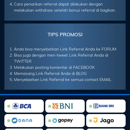
Cara penarikan referral dapat dilakukan dengan
melakukan withdraw setelah bonus referral di bagikan.
TIPS PROMOSI
Anda bisa menyebarkan Link Referral Anda ke FORUM
Bisa juga dengan men-tweet Link Referral Anda di
TWITTER
Melakukan posting komentar di FACEBOOK
Memasang Link Referral Anda di BLOG
Menyebarkan Link Referral ke semua contact EMAIL