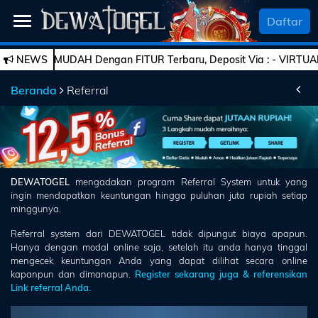
SELAMAT DATANG
Daftar
N MUDAH Dengan FITUR Terbaru, Deposit Via : - VIRTUAL ACCOUNT 
NEWS
Beranda
Beranda
Referral
Daftar
Togel
Live
Casino
DEWATOGEL
mengadakan program Referral System untuk yang
ingin mendapatkan keuntungan hingga puluhan juta rupiah setiap
Slot
minggunya.
Games
Referral system dari DEWATOGEL tidak dipungut biaya apapun.
Hanya dengan modal online saja, setelah itu anda hanya tinggal
Esports
PROMO
mengecek keuntungan Anda yang dapat dilihat secara online
kapanpun dan dimanapun.
Register sekarang juga & referensikan
Bola
Link referral Anda.