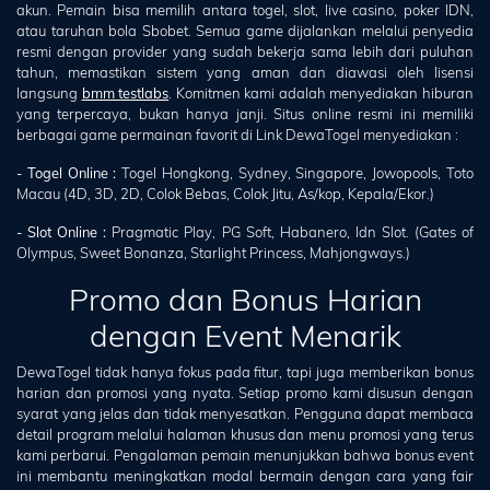
akun. Pemain bisa memilih antara togel, slot, live casino, poker IDN,
atau taruhan bola Sbobet. Semua game dijalankan melalui penyedia
resmi dengan provider yang sudah bekerja sama lebih dari puluhan
tahun, memastikan sistem yang aman dan diawasi oleh lisensi
langsung
bmm testlabs
. Komitmen kami adalah menyediakan hiburan
yang terpercaya, bukan hanya janji. Situs online resmi ini memiliki
berbagai game permainan favorit di Link DewaTogel menyediakan :
- Togel Online :
Togel Hongkong, Sydney, Singapore, Jowopools, Toto
Macau (4D, 3D, 2D, Colok Bebas, Colok Jitu, As/kop, Kepala/Ekor.)
- Slot Online :
Pragmatic Play, PG Soft, Habanero, Idn Slot. (Gates of
Olympus, Sweet Bonanza, Starlight Princess, Mahjongways.)
Promo dan Bonus Harian
dengan Event Menarik
DewaTogel tidak hanya fokus pada fitur, tapi juga memberikan bonus
harian dan promosi yang nyata. Setiap promo kami disusun dengan
syarat yang jelas dan tidak menyesatkan. Pengguna dapat membaca
detail program melalui halaman khusus dan menu promosi yang terus
kami perbarui. Pengalaman pemain menunjukkan bahwa bonus event
ini membantu meningkatkan modal bermain dengan cara yang fair