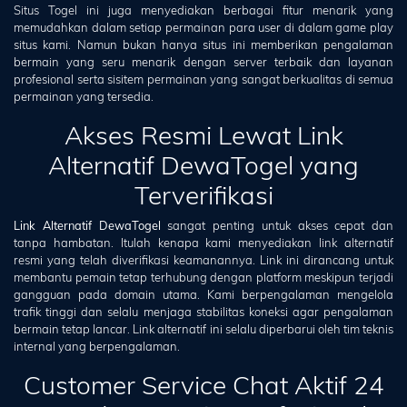
Situs Togel ini juga menyediakan berbagai fitur menarik yang
memudahkan dalam setiap permainan para user di dalam game play
situs kami. Namun bukan hanya situs ini memberikan pengalaman
bermain yang seru menarik dengan server terbaik dan layanan
profesional serta sisitem permainan yang sangat berkualitas di semua
permainan yang tersedia.
Akses Resmi Lewat Link
Alternatif DewaTogel yang
Terverifikasi
Link Alternatif DewaTogel
sangat penting untuk akses cepat dan
tanpa hambatan. Itulah kenapa kami menyediakan link alternatif
resmi yang telah diverifikasi keamanannya. Link ini dirancang untuk
membantu pemain tetap terhubung dengan platform meskipun terjadi
gangguan pada domain utama. Kami berpengalaman mengelola
trafik tinggi dan selalu menjaga stabilitas koneksi agar pengalaman
bermain tetap lancar. Link alternatif ini selalu diperbarui oleh tim teknis
internal yang berpengalaman.
Customer Service Chat Aktif 24