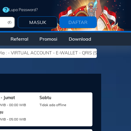
Lupa Password?
DAFTAR
Referral
Promosi
Download
CCOUNT - E-WALLET - QRIS (SCAN BARCODE). Link Alternatif DEWA
 - Jumat
Sabtu
WIB - 00:00 WIB
Tidak ada offline
gu
WIB - 05:00 WIB