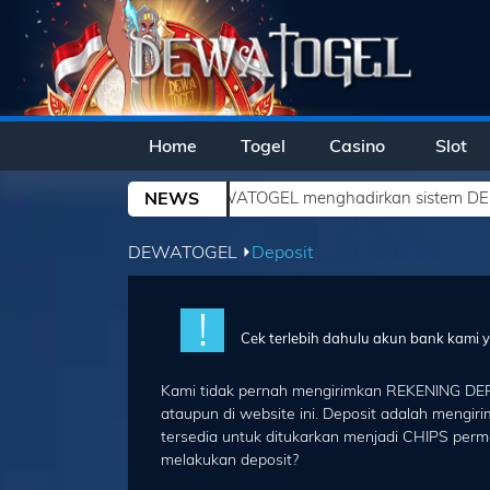
Home
Togel
Casino
Slot
DEWATOGEL menghadirkan sistem DEPOSIT YANG S
NEWS
DEWATOGEL ⏵
Deposit
!
Cek terlebih dahulu akun bank kami y
Kami tidak pernah mengirimkan REKENING DE
ataupun di website ini. Deposit adalah mengir
tersedia untuk ditukarkan menjadi CHIPS per
melakukan deposit?