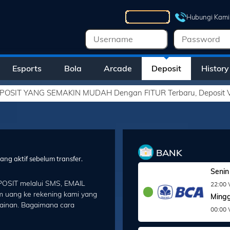
Hubungi Kami
Esports
Bola
Arcade
Deposit
History
EMAKIN MUDAH Dengan FITUR Terbaru, Deposit Via : - VIRTUAL A
BANK
ang aktif sebelum transfer.
Senin
POSIT melalui SMS, EMAIL
22:00 
im uang ke rekening kami yang
Ming
mainan. Bagaimana cara
00:00 