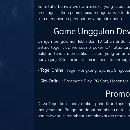
Kami tahu bahwa waktu transaksi yang cepat ada
time, agar setiap pemain bisa mengatur waktu dep
bisa menghindari penundaan yang tidak perlu.
Game Unggulan DewaT
Dengan pengalaman lebih dari 10 tahun di dunia
antara togel, slot, live casino, poker IDN, atau
puluhan tahun, memastikan sistem yang aman da
hanya janji. Situs online resmi ini memiliki berb
- Togel Online :
Togel Hongkong, Sydney, Singapore,
- Slot Online :
Pragmatic Play, PG Soft, Habanero, 
Promo
DewaTogel tidak hanya fokus pada fitur, tapi j
menyesatkan. Pengguna dapat membaca detail p
bonus event ini membantu meningkatkan modal be