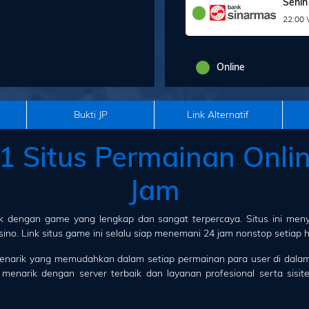
Senin
22:00 
Online
Bukti JP
Link Alternatif
1 Situs Permainan Onli
Jam
ik dengan game yang lengkap dan sangat terpercaya. Situs ini men
casino. Link situs game ini selalu siap menemani 24 jam nonstop setiap 
r menarik yang memudahkan dalam setiap permainan para user di dala
enarik dengan server terbaik dan layanan profesional serta sisi