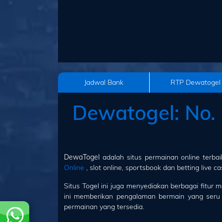
Jadwal Bank
RTP Dewatogel
Dewatogel: No. 
DewaTogel
adalah situs permainan online terba
Online
, slot online, sportsbook dan betting live 
Situs Togel ini juga menyediakan berbagai fitu
ini memberikan pengalaman bermain yang seru m
permainan yang tersedia.